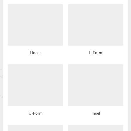
Linear
L-Form
U-Form
Insel